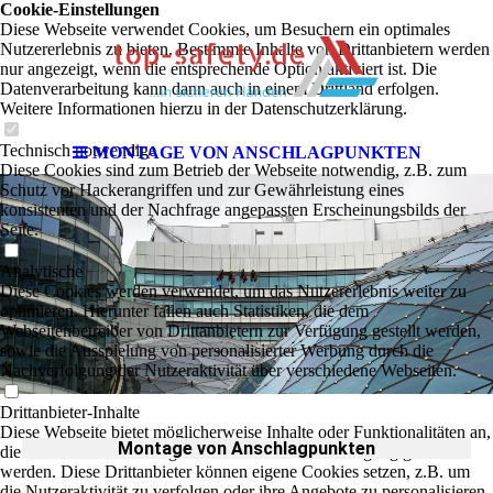
Cookie-Einstellungen
Diese Webseite verwendet Cookies, um Besuchern ein optimales
Nutzererlebnis zu bieten. Bestimmte Inhalte von Drittanbietern werden
nur angezeigt, wenn die entsprechende Option aktiviert ist. Die
Datenverarbeitung kann dann auch in einem Drittland erfolgen.
Weitere Informationen hierzu in der Datenschutzerklärung.
Technisch notwendige
MONTAGE VON ANSCHLAG­­PUNKTEN
Diese Cookies sind zum Betrieb der Webseite notwendig, z.B. zum
Schutz vor Hackerangriffen und zur Gewährleistung eines
konsistenten und der Nachfrage angepassten Erscheinungsbilds der
Seite.
Analytische
Diese Cookies werden verwendet, um das Nutzererlebnis weiter zu
optimieren. Hierunter fallen auch Statistiken, die dem
Webseitenbetreiber von Drittanbietern zur Verfügung gestellt werden,
sowie die Ausspielung von personalisierter Werbung durch die
Nachverfolgung der Nutzeraktivität über verschiedene Webseiten.
Drittanbieter-Inhalte
Diese Webseite bietet möglicherweise Inhalte oder Funktionalitäten an,
Montage von Anschlag­punkten
die von Drittanbietern eigenverantwortlich zur Verfügung gestellt
werden. Diese Drittanbieter können eigene Cookies setzen, z.B. um
die Nutzeraktivität zu verfolgen oder ihre Angebote zu personalisieren