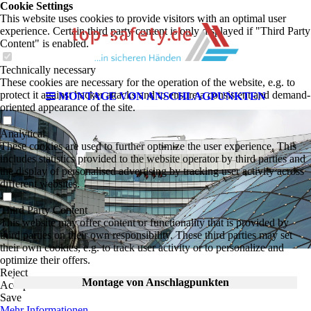
Cookie Settings
This website uses cookies to provide visitors with an optimal user
experience. Certain third party content is only displayed if "Third Party
Content" is enabled.
Technically necessary
These cookies are necessary for the operation of the website, e.g. to
protect it against hacker attacks and to ensure a consistent and demand-
MONTAGE VON ANSCHLAG­­PUNKTEN
oriented appearance of the site.
Analytical
These cookies are used to further optimize the user experience. This
includes statistics provided to the website operator by third parties and
the display of personalised advertising by tracking user activity across
different websites.
Third Party Content
This website may offer content or functionality that is provided by
third parties on their own responsibility. These third parties may set
their own cookies, e.g. to track user activity or to personalize and
optimize their offers.
Reject
Montage von Anschlag­punkten
Accept All
Save
Mehr Informationen